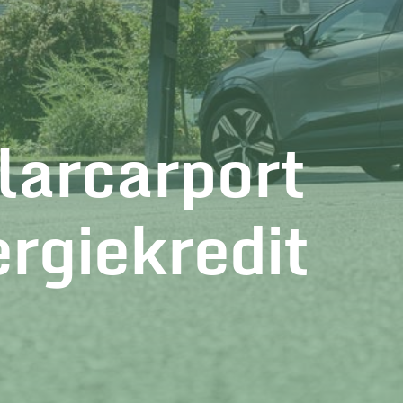
larcarport
rgiekredit