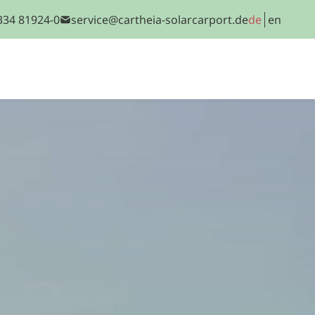
3334 81924-0
service@cartheia-solarcarport.de
de
en