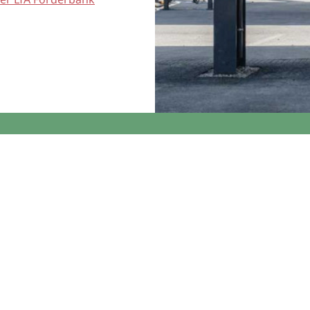
 schnell zur belas
Entscheidung
(15–30 Min.)
: Standort, Stellplatzanzahl, Lastprofil, Ladebed
onzept
: Investitionsrahmen, Laufzeit/tilgungsfreie Jahre, Pro
Bundesbausteine (KfW)