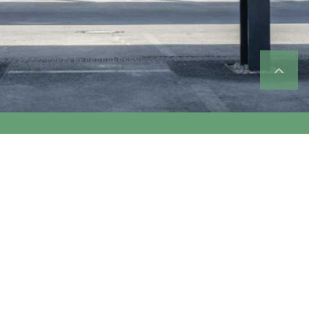
tbaren Förder-
arf, Ausbauziel
jekt-Case + sinnvolle