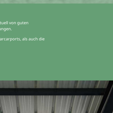
tuell von guten
ungen.
rcarports, als auch die