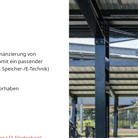
Finanzierung von
amit ein passender
. Speicher-/E-Technik)
Vorhaben
er LfA Förderbank