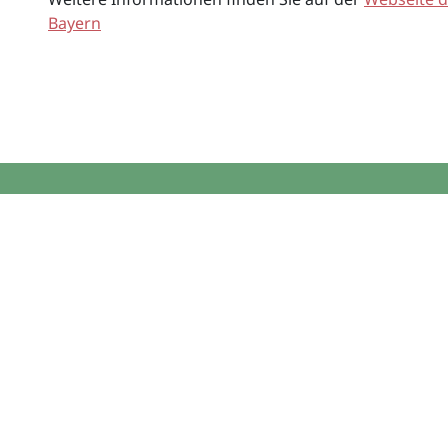
Bayern
So kommen Sie
1. Kurzcheck 
2. Förderroute & K