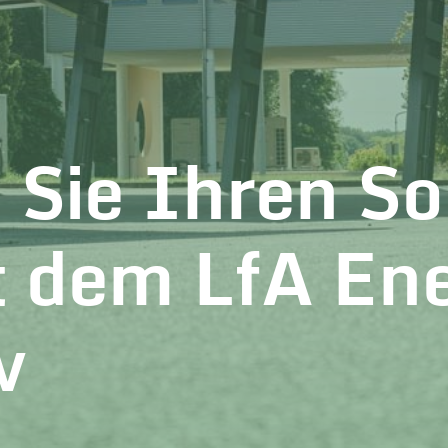
 Sie Ihren So
t dem LfA Ene
v