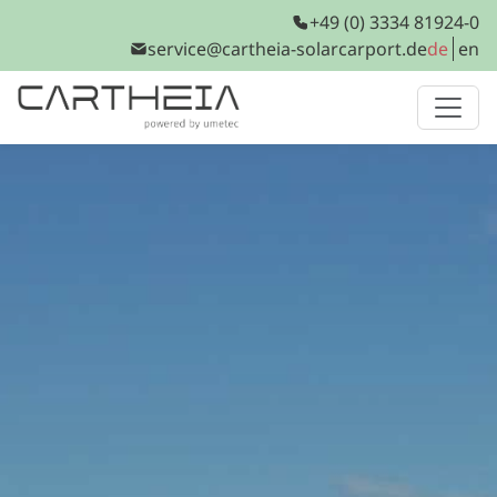
+49 (0) 3334 81924-0
service@cartheia-solarcarport.de
de
en